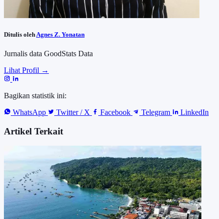
Ditulis oleh
Agnes Z. Yonatan
Jurnalis data GoodStats Data
Lihat Profil →
Bagikan statistik ini:
WhatsApp
Twitter / X
Facebook
Telegram
LinkedIn
Artikel Terkait