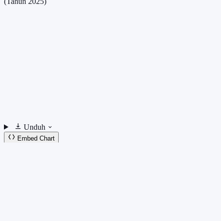
(Tahun 2025)
Unduh
Embed Chart
Salin Kode
Pulau Jawa menghasilkan beragam hasil hutan bukan kayu (HHBK)
yang memiliki nilai ekonomi, seperti bahan bangunan, pangan, obat-
obatan, hingga bahan baku industri dan kerajinan.
Berbeda dengan hasil hutan berupa kayu, HHBK dapat