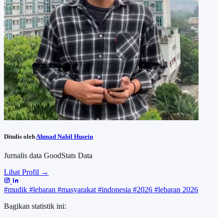
Ditulis oleh
Ahmad Nabil Husein
Jurnalis data GoodStats Data
Lihat Profil →
#mudik
#lebaran
#masyarakat
#indonesia
#2026
#lebaran 2026
Bagikan statistik ini: