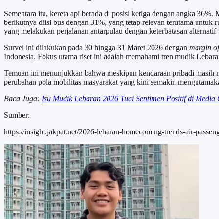
Sementara itu, kereta api berada di posisi ketiga dengan angka 36%.
berikutnya diisi bus dengan 31%, yang tetap relevan terutama untuk 
yang melakukan perjalanan antarpulau dengan keterbatasan alternatif t
Survei ini dilakukan pada 30 hingga 31 Maret 2026 dengan
margin of
Indonesia. Fokus utama riset ini adalah memahami tren mudik Lebara
Temuan ini menunjukkan bahwa meskipun kendaraan pribadi masih me
perubahan pola mobilitas masyarakat yang kini semakin mengutamaka
Baca Juga:
Isu Mudik Lebaran 2026 Tuai Sentimen Positif di Media 
Sumber:
https://insight.jakpat.net/2026-lebaran-homecoming-trends-air-passen