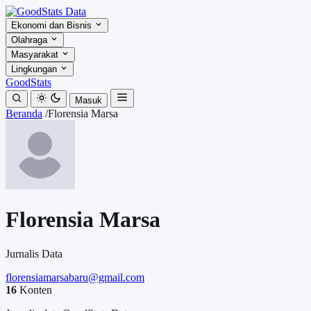
Ekonomi dan Bisnis
Olahraga
Masyarakat
Lingkungan
GoodStats
Masuk
Beranda
/
Florensia Marsa
Florensia Marsa
Jurnalis Data
florensiamarsabaru@gmail.com
16
Konten