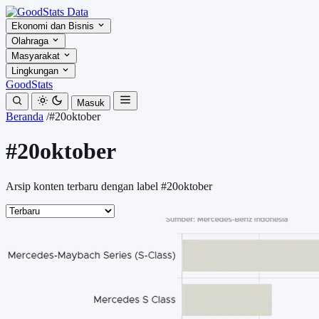
Ekonomi dan Bisnis
Olahraga
Masyarakat
Lingkungan
GoodStats
Masuk
Beranda
/
#20oktober
#20oktober
Arsip konten terbaru dengan label #20oktober