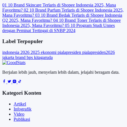
01
10 Brand Skincare Terlaris di Shopee Indonesia 2025, Mana
Favoritmu?
02
10 Brand Parfum Terlaris di Shopee Indonesia 2025,
Mana Favoritmu?
03
10 Brand Bedak Terlaris di Shopee Indonesia
Q2 2025, Mana Favoritmu?
04
10 Brand Toner Terlaris di Shopee
Indonesia 2025, Mana Favoritmu?
05
10 Program Studi Unnes
dengan Peminat Tertinggi di SNBP 2024
Label Terpopuler
indonesia
2026
2025
ekonomi
pialapresiden
pialapresiden2026
jakarta
brand
bps
kitagaruda
Berjalan lebih jauh, menyelam lebih dalam, jelajahi beragam data.
Kategori Konten
Artikel
Infografik
Video
Publikasi