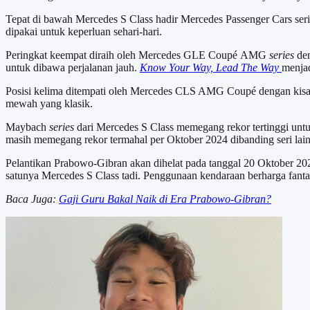
Tepat di bawah Mercedes S Class hadir Mercedes Passenger Cars seri
dipakai untuk keperluan sehari-hari.
Peringkat keempat diraih oleh Mercedes GLE Coupé AMG
series
de
untuk dibawa perjalanan jauh.
Know Your Way, Lead The Way
menjad
Posisi kelima ditempati oleh Mercedes CLS AMG Coupé dengan kisara
mewah yang klasik.
Maybach
series
dari Mercedes S Class memegang rekor tertinggi untu
masih memegang rekor termahal per Oktober 2024 dibanding seri lain
Pelantikan Prabowo-Gibran akan dihelat pada tanggal 20 Oktober 202
satunya Mercedes S Class tadi. Penggunaan kendaraan berharga fantast
Baca Juga:
Gaji Guru Bakal Naik di Era Prabowo-Gibran?