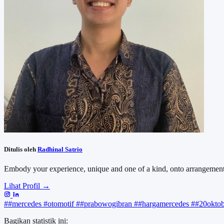
Ditulis oleh
Radhinal Satrio
Embody your experience, unique and one of a kind, onto arrangement
Lihat Profil →
##mercedes
#otomotif
##prabowogibran
##hargamercedes
##20okto
Bagikan statistik ini: