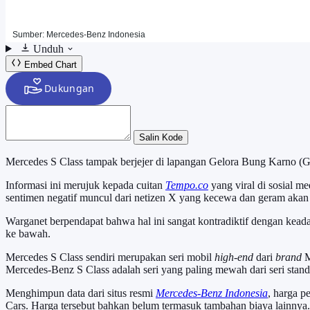
Unduh
Embed Chart
Salin Kode
Mercedes S Class tampak berjejer di lapangan Gelora Bung Karno (G
Informasi ini merujuk kepada cuitan
Tempo.co
yang viral di sosial m
sentimen negatif muncul dari netizen X yang kecewa dan geram akan b
Warganet berpendapat bahwa hal ini sangat kontradiktif dengan kea
ke bawah.
Mercedes S Class sendiri merupakan seri mobil
high-end
dari
brand
M
Mercedes-Benz S Class adalah seri yang paling mewah dari seri stan
Menghimpun data dari situs resmi
Mercedes-Benz Indonesia
, harga p
Cars. Harga tersebut bahkan belum termasuk tambahan biaya lainnya.