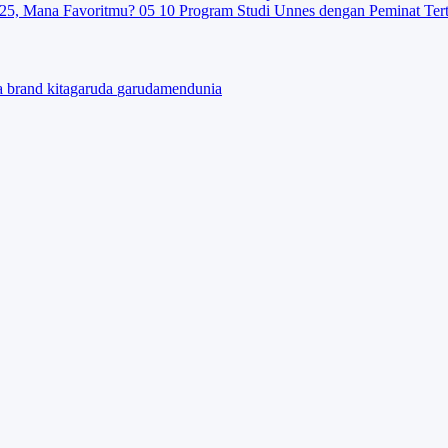
025, Mana Favoritmu?
05
10 Program Studi Unnes dengan Peminat Ter
ta
brand
kitagaruda
garudamendunia