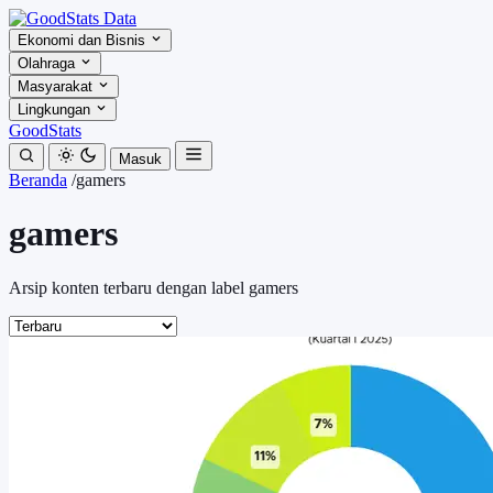
Ekonomi dan Bisnis
Olahraga
Masyarakat
Lingkungan
GoodStats
Masuk
Beranda
/
gamers
gamers
Arsip konten terbaru dengan label gamers