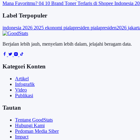
Mana Favoritmu?
04
10 Brand Toner Terlaris di Shopee Indonesia 2
Label Terpopuler
indonesia
2026
2025
ekonomi
pialapresiden
pialapresiden2026
jakar
Berjalan lebih jauh, menyelam lebih dalam, jelajahi beragam data.
Kategori Konten
Artikel
Infografik
Video
Publikasi
Tautan
Tentang GoodStats
Hubungi Kami
Pedoman Media Siber
Impact