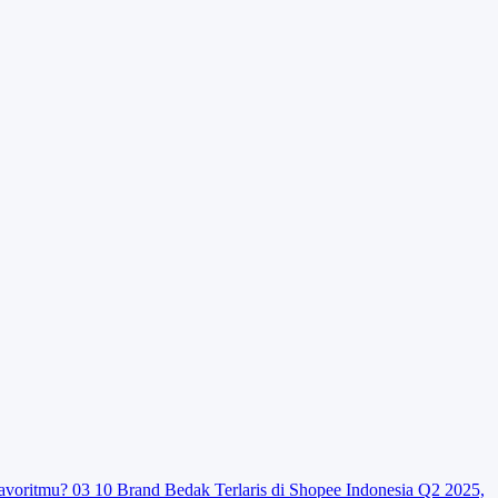
avoritmu?
03
10 Brand Bedak Terlaris di Shopee Indonesia Q2 2025,