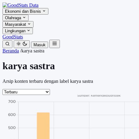
Ekonomi dan Bisnis
Olahraga
Masyarakat
Lingkungan
GoodStats
Masuk
Beranda
/
karya sastra
karya sastra
Arsip konten terbaru dengan label karya sastra