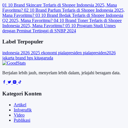
01
10 Brand Skincare Terlaris di Shopee Indonesia 2025, Mana
Favoritmu?
02
10 Brand Parfum Terlaris di Shopee Indonesia 2025,
Mana Favoritmu?
03
10 Brand Bedak Terlaris di Shopee Indonesia
Q2 2025, Mana Favoritmu?
04
10 Brand Toner Terlaris di Shopee
Indonesia 2025, Mana Favoritmu?
05
10 Program Studi Unnes
dengan Peminat Tertinggi di SNBP 2024
Label Terpopuler
indonesia
2026
2025
ekonomi
pialapresiden
pialapresiden2026
jakarta
brand
bps
kitagaruda
Berjalan lebih jauh, menyelam lebih dalam, jelajahi beragam data.
Kategori Konten
Artikel
Infografik
Video
Publikasi