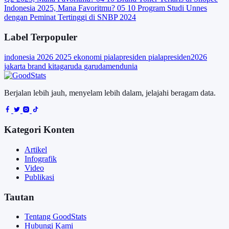
Indonesia 2025, Mana Favoritmu?
05
10 Program Studi Unnes
dengan Peminat Tertinggi di SNBP 2024
Label Terpopuler
indonesia
2026
2025
ekonomi
pialapresiden
pialapresiden2026
jakarta
brand
kitagaruda
garudamendunia
Berjalan lebih jauh, menyelam lebih dalam, jelajahi beragam data.
Kategori Konten
Artikel
Infografik
Video
Publikasi
Tautan
Tentang GoodStats
Hubungi Kami