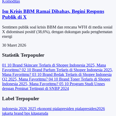
Komoditas
Isu Krisis BBM Ramai Dibahas, Begini Respons
Publik di X
Sentimen publik soal krisis BBM dan rencana WFH di media sosial
X didominasi positif (38,6%), dengan dukungan pada penghematan
energi
30 Maret 2026
Statistik Terpopuler
01
10 Brand Skincare Terlaris di Shopee Indonesia 2025, Mana
Favoritmu?
02
10 Brand Parfum Terlaris di Shopee Indonesia 2025,
Mana Favoritmu?
03
10 Brand Bedak Terlaris di Shopee Indonesia
Q2 2025, Mana Favoritmu?
04
10 Brand Toner Terlaris di Shopee
Indonesia 2025, Mana Favoritmu?
05
10 Program Studi Unnes
dengan Peminat Tertinggi di SNBP 2024
Label Terpopuler
indonesia
2026
2025
ekonomi
pialapresiden
pialapresiden2026
jakarta
brand
bps
kitagaruda