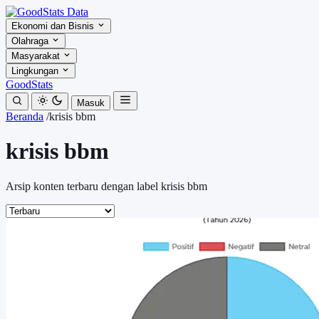
Ekonomi dan Bisnis
Olahraga
Masyarakat
Lingkungan
GoodStats
Masuk
Beranda
/
krisis bbm
krisis bbm
Arsip konten terbaru dengan label krisis bbm