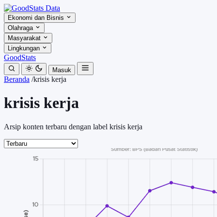
Ekonomi dan Bisnis
Olahraga
Masyarakat
Lingkungan
GoodStats
Masuk
Beranda
/
krisis kerja
krisis kerja
Arsip konten terbaru dengan label krisis kerja