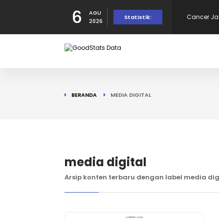
6
AGU
Cancer Jad
Statistik:
2026
Juta Jiwa
Pemerintah
untuk 8.10
10 Daerah
BERANDA
MEDIA DIGITAL
2025
Kepuasan t
Ketidakpu
190 Warga
media digital
Arsip konten terbaru dengan label media dig
Tercatat d