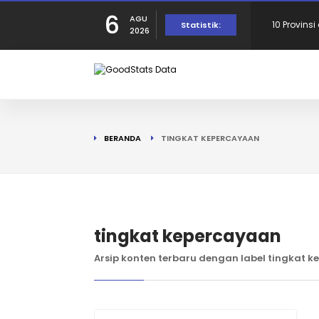
6
AGU
10 Provins
Statistik:
2026
Provinsi 
dalam Per
10 Daerah
BERANDA
TINGKAT KEPERCAYAAN
190 Warga
Tercatat d
10 Provins
tingkat kepercayaan
Arsip konten terbaru dengan label tingkat 
di Puncak!