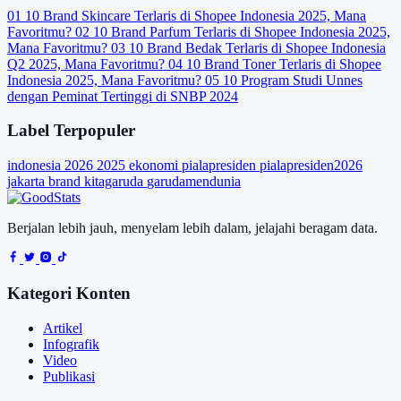
01
10 Brand Skincare Terlaris di Shopee Indonesia 2025, Mana
Favoritmu?
02
10 Brand Parfum Terlaris di Shopee Indonesia 2025,
Mana Favoritmu?
03
10 Brand Bedak Terlaris di Shopee Indonesia
Q2 2025, Mana Favoritmu?
04
10 Brand Toner Terlaris di Shopee
Indonesia 2025, Mana Favoritmu?
05
10 Program Studi Unnes
dengan Peminat Tertinggi di SNBP 2024
Label Terpopuler
indonesia
2026
2025
ekonomi
pialapresiden
pialapresiden2026
jakarta
brand
kitagaruda
garudamendunia
Berjalan lebih jauh, menyelam lebih dalam, jelajahi beragam data.
Kategori Konten
Artikel
Infografik
Video
Publikasi