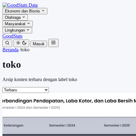
Ekonomi dan Bisnis
Olahraga
Masyarakat
Lingkungan
GoodStats
Masuk
Beranda
/
toko
toko
Arsip konten terbaru dengan label toko