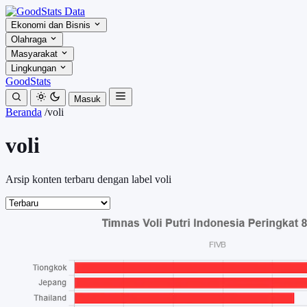
Ekonomi dan Bisnis
Olahraga
Masyarakat
Lingkungan
GoodStats
Masuk
Beranda
/
voli
voli
Arsip konten terbaru dengan label voli