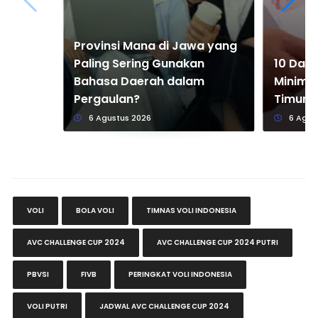
Provinsi Mana di Jawa yang
Paling Sering Gunakan
10 Dae
Bahasa Daerah dalam
Minimum
Pergaulan?
Timur 
6 Agustus 2026
6 Agus
VOLI
BOLA VOLI
TIMNAS VOLI INDONESIA
AVC CHALLENGE CUP 2024
AVC CHALLENGE CUP 2024 PUTRI
PBVSI
FIVB
PERINGKAT VOLI INDONESIA
VOLI PUTRI
JADWAL AVC CHALLENGE CUP 2024