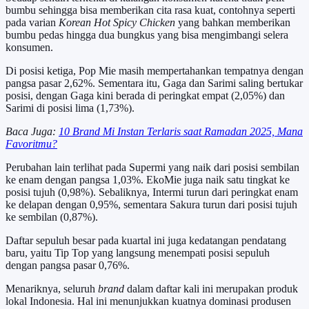
bumbu sehingga bisa memberikan cita rasa kuat, contohnya seperti
pada varian
Korean Hot Spicy Chicken
yang bahkan memberikan
bumbu pedas hingga dua bungkus yang bisa mengimbangi selera
konsumen.
Di posisi ketiga, Pop Mie masih mempertahankan tempatnya dengan
pangsa pasar 2,62%. Sementara itu, Gaga dan Sarimi saling bertukar
posisi, dengan Gaga kini berada di peringkat empat (2,05%) dan
Sarimi di posisi lima (1,73%).
Baca Juga:
10 Brand Mi Instan Terlaris saat Ramadan 2025, Mana
Favoritmu?
Perubahan lain terlihat pada Supermi yang naik dari posisi sembilan
ke enam dengan pangsa 1,03%. EkoMie juga naik satu tingkat ke
posisi tujuh (0,98%). Sebaliknya, Intermi turun dari peringkat enam
ke delapan dengan 0,95%, sementara Sakura turun dari posisi tujuh
ke sembilan (0,87%).
Daftar sepuluh besar pada kuartal ini juga kedatangan pendatang
baru, yaitu Tip Top yang langsung menempati posisi sepuluh
dengan pangsa pasar 0,76%.
Menariknya, seluruh
brand
dalam daftar kali ini merupakan produk
lokal Indonesia. Hal ini menunjukkan kuatnya dominasi produsen