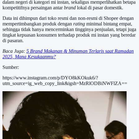
dalam negeri di kategori mi instan, sekaligus memperlihatkan betapa
kompetitifnya persaingan antar
brand
lokal di pasar domestik.
Data ini dihimpun dari toko resmi dan non-resmi di Shopee dengan
mempertimbangkan produk dengan
rating
minimal bintang empat,
sehingga tidak hanya mencerminkan tingginya penjualan, tetapi juga
tingkat kepuasan konsumen terhadap produk mi instan yang beredar
di pasaran.
Baca Juga:
5 Brand Makanan & Minuman Terlaris saat Ramadan
2025, Mana Kesukaanmu?
Sumber:
https://www.instagram.com/p/DYO8kKOkuk6/?
utm_source=ig_web_copy_link&igsh=MzRlODBiNWFlZA==