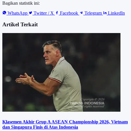
Bagikan statistik ini:
WhatsApp
Twitter / X
Facebook
Telegram
LinkedIn
Artikel Terkait
Klasemen Akhir Grup A ASEAN Championship 2026, Vietnam
dan Singapura Finis di Atas Indonesia