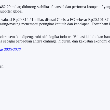
,29 miliar, didorong stabilitas finansial dan performa kompetitif yan
uporter global.
 valuasi Rp20.814,51 miliar, disusul Chelsea FC sebesar Rp20.101,87 
sing-masing menempati peringkat ketujuh dan kedelapan. Tottenham H
ern semakin dipengaruhi oleh logika industri. Valuasi klub bukan hany
la sebagai perpaduan antara olahraga, hiburan, dan kekuatan ekonomi d
ue 2025/2026
ten