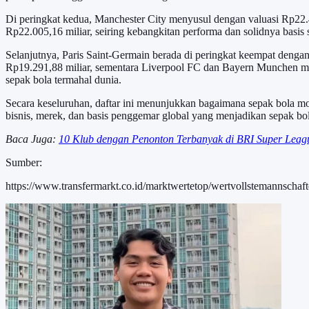
Di peringkat kedua, Manchester City menyusul dengan valuasi Rp22.462
Rp22.005,16 miliar, seiring kebangkitan performa dan solidnya basis s
Selanjutnya, Paris Saint-Germain berada di peringkat keempat dengan
Rp19.291,88 miliar, sementara Liverpool FC dan Bayern Munchen ma
sepak bola termahal dunia.
Secara keseluruhan, daftar ini menunjukkan bagaimana sepak bola mod
bisnis, merek, dan basis penggemar global yang menjadikan sepak bo
Baca Juga:
10 Klub dengan Penonton Terbanyak di BRI Super Leag
Sumber:
https://www.transfermarkt.co.id/marktwertetop/wertvollstemannschaf