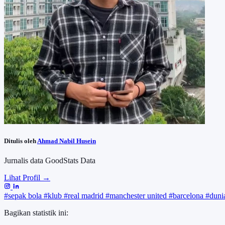
Ditulis oleh
Ahmad Nabil Husein
Jurnalis data GoodStats Data
Lihat Profil →
#sepak bola
#klub
#real madrid
#manchester united
#barcelona
#dun
Bagikan statistik ini: