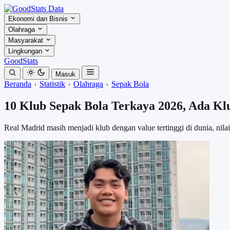
Ekonomi dan Bisnis
Olahraga
Masyarakat
Lingkungan
GoodStats
Masuk
Beranda
Statistik
Olahraga
Sepak Bola
10 Klub Sepak Bola Terkaya 2026, Ada K
Real Madrid masih menjadi klub dengan value tertinggi di dunia, nil