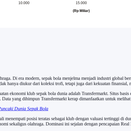
raga. Di era modern, sepak bola menjelma menjadi industri global bernil
ak hanya diukur dari koleksi trofi, tetapi juga dari kekuatan finansial, 
an ekonomi klub sepak bola dunia adalah Transfermarkt. Situs basis dat
ra. Data yang dihimpun Transfermarkt kerap dimanfaatkan untuk melihat g
Puncaki Dunia Sepak Bola
 menempati posisi teratas sebagai klub dengan valuasi tertinggi di dun
nomi sekaligus olahraga. Dominasi ini sejalan dengan pencapaian Rea