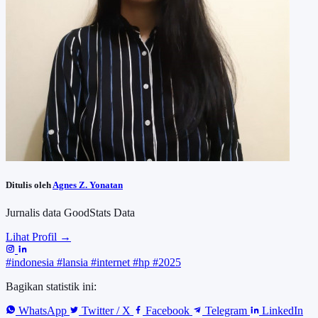
Ditulis oleh
Agnes Z. Yonatan
Jurnalis data GoodStats Data
Lihat Profil →
#indonesia
#lansia
#internet
#hp
#2025
Bagikan statistik ini:
WhatsApp
Twitter / X
Facebook
Telegram
LinkedIn