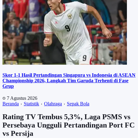
Skor 1-1 Hasil Pertandingan Singapura vs Indonesia di ASEAN
Championship 2026, Langkah Tim Garuda Terhenti di Fase
Grup
7 Agustus 2026
Beranda
Statistik
Olahraga
Sepak Bola
Rating TV Tembus 5,3%, Laga PSMS vs
Persebaya Ungguli Pertandingan Port FC
vs Persija