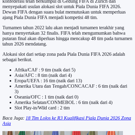
konfederasi telah berkumpul di Gedung FIFA di Zurich dan
menyepakati usulan alokasi slot untuk Piala Dunia FIFA 2026.
Dewan FIFA dengan suara bulat memutuskan untuk memperluas
ajang Piala Dunia FIFA menjadi kompetisi 48 tim.
Turnamen tahun 2022 lalu akan menjadi turnamen terakhir yang
hanya menyertakan 32 finalis. FIFA telah mengumumkan bahwa
putaran final akan diperluas hingga mencakup 48 tim pada turnamen
tahun 2026 mendatang.
Alokasi slot dari setiap zona pada Piala Dunia FIFA 2026 adalah
sebagai berikut.
Afrika/CAF : 9 tim (naik dari 5)
Asia/AFC : 8 tim (naik dari 4)
Eropa/UEFA : 16 tim (naik dari 13)
Amerika Utara dan Tengah/CONCACAF : 6 tim (naik dari
3)
Oseania/OFC : 1 tim (naik dari 0)
Amerika Selatan/CONMEBOL : 6 tim (naik dari 4)
Slot Play-in/Wild card : 2 tim
Baca Juga:
18 Tim Lolos ke R3 Kualifikasi Piala Dunia 2026 Zona
Asia