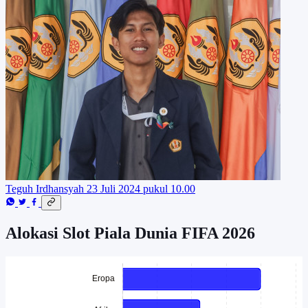
Teguh Irdhansyah
23 Juli 2024 pukul 10.00
Alokasi Slot Piala Dunia FIFA 2026