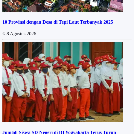
10 Provinsi dengan Desa di Tepi Laut Terbanyak 2025
8 Agustus 2026
Jumlah Siswa SD Negeri di DI Yogyakarta Terus Turun