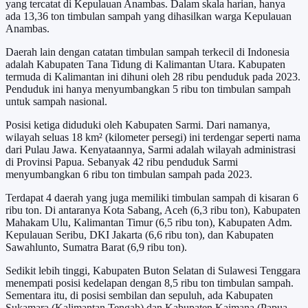
yang tercatat di Kepulauan Anambas. Dalam skala harian, hanya
ada 13,36 ton timbulan sampah yang dihasilkan warga Kepulauan
Anambas.
Daerah lain dengan catatan timbulan sampah terkecil di Indonesia
adalah Kabupaten Tana Tidung di Kalimantan Utara. Kabupaten
termuda di Kalimantan ini dihuni oleh 28 ribu penduduk pada 2023.
Penduduk ini hanya menyumbangkan 5 ribu ton timbulan sampah
untuk sampah nasional.
Posisi ketiga diduduki oleh Kabupaten Sarmi. Dari namanya,
wilayah seluas 18 km² (kilometer persegi) ini terdengar seperti nama
dari Pulau Jawa. Kenyataannya, Sarmi adalah wilayah administrasi
di Provinsi Papua. Sebanyak 42 ribu penduduk Sarmi
menyumbangkan 6 ribu ton timbulan sampah pada 2023.
Terdapat 4 daerah yang juga memiliki timbulan sampah di kisaran 6
ribu ton. Di antaranya Kota Sabang, Aceh (6,3 ribu ton), Kabupaten
Mahakam Ulu, Kalimantan Timur (6,5 ribu ton), Kabupaten Adm.
Kepulauan Seribu, DKI Jakarta (6,6 ribu ton), dan Kabupaten
Sawahlunto, Sumatra Barat (6,9 ribu ton).
Sedikit lebih tinggi, Kabupaten Buton Selatan di Sulawesi Tenggara
menempati posisi kedelapan dengan 8,5 ribu ton timbulan sampah.
Sementara itu, di posisi sembilan dan sepuluh, ada Kabupaten
Sukamara (Kalimantan Tengah) dan Kabupaten Kaimana (Papua