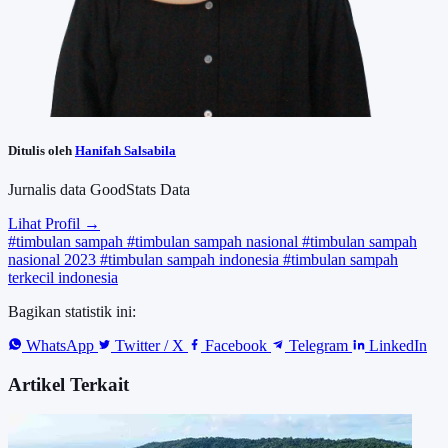
Ditulis oleh
Hanifah Salsabila
Jurnalis data GoodStats Data
Lihat Profil →
#timbulan sampah
#timbulan sampah nasional
#timbulan sampah
nasional 2023
#timbulan sampah indonesia
#timbulan sampah
terkecil indonesia
Bagikan statistik ini:
WhatsApp
Twitter / X
Facebook
Telegram
LinkedIn
Artikel Terkait