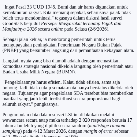
"Ingat Pasal 33 UUD 1945. Bumi dan air harus digunakan untuk
kemakmuran rakyat. Kita memang sepakat, seharusnya pajak tidak
boleh terus mendominasi," tegasnya dalam diskusi hasil survei
GoodStats berjudul
Persepsi Masyarakat terhadap Pajak dan
Manfaatnya 2026
secara
online
pada Selasa (2/6/2026).
Sebagai jalan keluar, ia mendorong pemerintah untuk terus
mengupayakan peningkatan Penerimaan Negara Bukan Pajak
(PNBP) yang bersumber langsung dari pemanfaatan kekayaan alam.
Langkah nyata yang bisa diambil adalah dengan memastikan
komoditas strategis nasional dikelola langsung oleh pemerintah atau
Badan Usaha Milik Negara (BUMN).
"Pengelolaannya harus efisien. Kalau tidak efisien, sama saja
bohong. Jadi tidak cukup semata-mata hanya berstatus dikelola oleh
negara. Tujuannya agar pengelolaan SDA tersebut bisa memberikan
manfaat yang jauh lebih terdistribusi secara proporsional bagi
seluruh rakyat," pungkasnya.
Pengumpulan data dalam survei LSI ini dilakukan melalui
wawancara secara tatap muka terhadap 2.020 responden berusia 17
tahun atau lebih yang dipilih secara random (
multistage random
sampling
) pada 4-12 Maret 2026, dengan
margin of error
sebesar
+/-2,2% pada tingkat kepercayaan 95%.