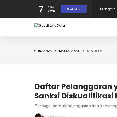
7
AGU
Statistik:
2026
Indonesia 
10 Provins
di Puncak!
10 Provins
Provinsi 
BERANDA
MASYARAKAT
STATISTIK
dalam Per
Kota Sala
Daftar Pelanggaran y
Sanksi Diskualifikasi 
Berbagai bentuk pelanggaran dan kecuran