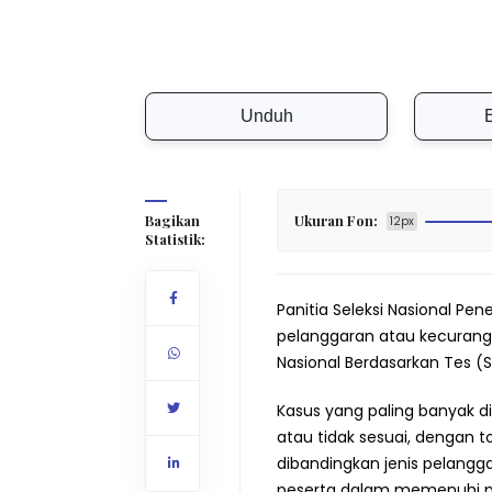
Unduh
Bagikan
Ukuran Fon:
12px
Statistik:
Panitia Seleksi Nasional 
pelanggaran atau kecurang
Nasional Berdasarkan Tes (
Kasus yang paling banyak 
atau tidak sesuai, dengan to
dibandingkan jenis pelangg
peserta dalam memenuhi per