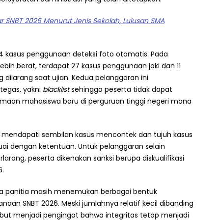
r SNBT 2026 Menurut Jenis Sekolah, Lulusan SMA
4 kasus penggunaan deteksi foto otomatis. Pada
ebih berat, terdapat 27 kasus penggunaan joki dan 11
dilarang saat ujian. Kedua pelanggaran ini
tegas, yakni
blacklist
sehingga peserta tidak dapat
erimaan mahasiswa baru di perguruan tinggi negeri mana
ut mendapati sembilan kasus mencontek dan tujuh kasus
suai dengan ketentuan. Untuk pelanggaran selain
larang, peserta dikenakan sanksi berupa diskualifikasi
6.
a panitia masih menemukan berbagai bentuk
naan SNBT 2026. Meski jumlahnya relatif kecil dibanding
ebut menjadi pengingat bahwa integritas tetap menjadi