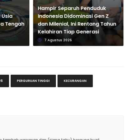
Hampir Separuh Penduduk
 Usia
Indonesia Didominasi Gen Z
Da
wa Tengah
dan Milenial, Ini Rentang Tahun
Sa
Kelahiran Tiap Generasi
In
7 Agustus 2026
26
PERGURUAN TINGGI
KECURANGAN
kin tambah wawasan dan (siapa tahu) berguna buat