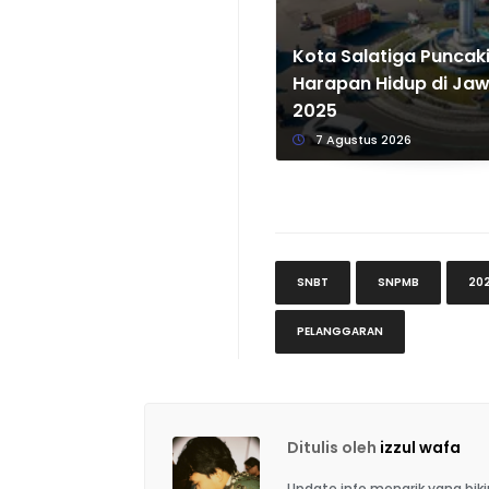
Kota Salatiga Puncaki
Harapan Hidup di Ja
2025
7 Agustus 2026
SNBT
SNPMB
20
PELANGGARAN
Ditulis oleh
izzul wafa
Update info menarik yang bi