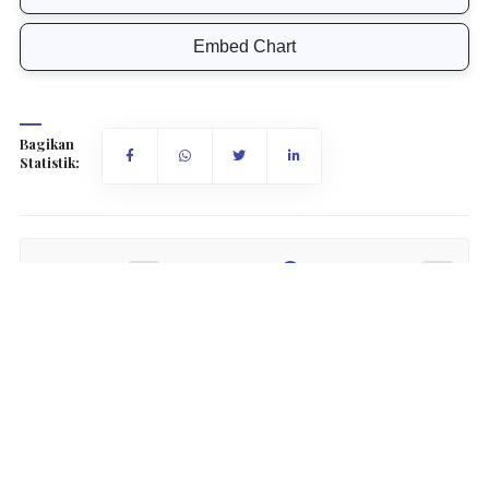
Embed Chart
Bagikan
Statistik:
Ukuran Fon:
12px
16px
Produk Domestik Bruto (PDB) merupakan indikator yang
digunakan untuk mengukur kinerja perekonomian suatu
negara melalui nilai barang dan jasa yang dihasilkan
dalam suatu periode.
Selain mengukur besarnya perekonomian, PDB juga