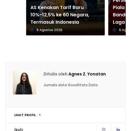
Persib 
AS Kenakan Tarif Baru
Piala P
10%-12,5% ke 60 Negara,
Bandun
Termasuk Indonesia
Laga P
6 Agustus 2026
6 Agus
Ditulis oleh
Agnes Z. Yonatan
Jurnalis data GoodStats Data
LIHAT PROFIL
Ikuti: