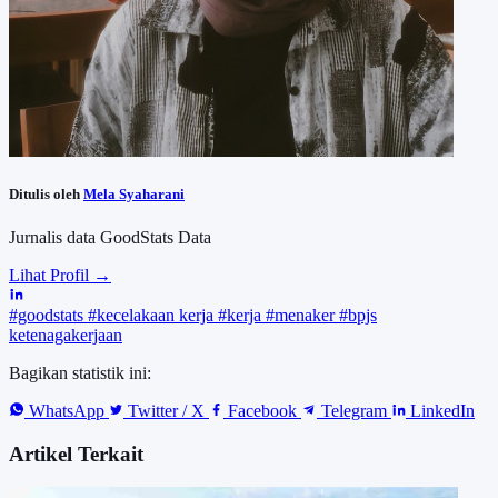
Ditulis oleh
Mela Syaharani
Jurnalis data GoodStats Data
Lihat Profil →
#goodstats
#kecelakaan kerja
#kerja
#menaker
#bpjs
ketenagakerjaan
Bagikan statistik ini:
WhatsApp
Twitter / X
Facebook
Telegram
LinkedIn
Artikel Terkait