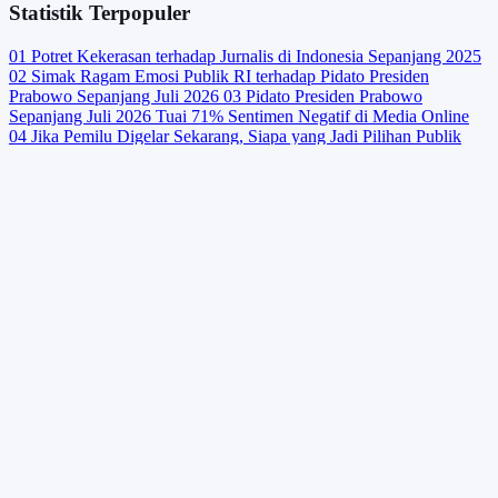
Statistik Terpopuler
01
Potret Kekerasan terhadap Jurnalis di Indonesia Sepanjang 2025
02
Simak Ragam Emosi Publik RI terhadap Pidato Presiden
Prabowo Sepanjang Juli 2026
03
Pidato Presiden Prabowo
Sepanjang Juli 2026 Tuai 71% Sentimen Negatif di Media Online
04
Jika Pemilu Digelar Sekarang, Siapa yang Jadi Pilihan Publik
RI?
05
10 Negara dengan Total Permintaan Emas Batangan dan
Koin Terbanyak Q2 2026
Statistik Terbaru
01
Konsumsi Rumah Tangga Sumbang 53% PDB Indonesia pada
Triwulan II 2026
02
Ekspansi Manufaktur Meroket, Indonesia
Habiskan US$20 Miliar untuk Impor Mesin per Semester I 2026
03
10 Lapangan Usaha dengan Nilai PDB ADHB Terbesar pada
Triwulan II 2026
04
GNAFC Catat 30,6 juta Warga Nigeria Alami
Kerawanan Pangan Akut pada 2025
05
Kunjungan Wisatawan
Mancanegara Tembus 7 Juta per Semester I 2026
Berjalan lebih jauh, menyelam lebih dalam, jelajahi beragam data.