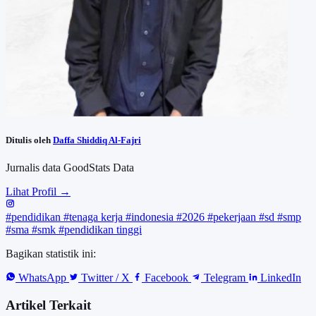
Ditulis oleh
Daffa Shiddiq Al-Fajri
Jurnalis data GoodStats Data
Lihat Profil →
#pendidikan
#tenaga kerja
#indonesia
#2026
#pekerjaan
#sd
#smp
#sma
#smk
#pendidikan tinggi
Bagikan statistik ini:
WhatsApp
Twitter / X
Facebook
Telegram
LinkedIn
Artikel Terkait