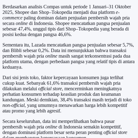
Berdasarkan analisis Compas untuk periode 1 Januari–31 Oktober
2025, Shopee dan Shop–Tokopedia menjadi dua platform
e-
commerce
paling dominan dalam penjualan pembersih wajah pria
secara
online
di Indonesia. Shopee mencatatkan pangsa penjualan
sebesar 47,4%, unggul tipis dari Shop–Tokopedia yang berada di
posisi kedua dengan pangsa 46,6%.
Sementara itu, Lazada mencatatkan pangsa penjualan sebesar 5,7%,
dan Blibli sebesar 0,2%. Data ini menunjukkan bahwa transaksi
pembersih wajah pria
online
masih sangat terkonsentrasi pada dua
platform utama, dengan perbedaan pangsa yang relatif tipis di antara
keduanya.
Dari sisi jenis toko, faktor kepercayaan konsumen juga terlihat
cukup kuat. Sebanyak 61,6% transaksi pembersih wajah pria
dilakukan melalui
official store
, mencerminkan meningkatnya
perhatian konsumen terhadap keaslian produk dan keamanan
kandungan. Meski demikian, 38,4% transaksi masih terjadi di toko
non-official
, yang umumnya menawarkan harga lebih kompetitif
atau promo yang lebih agresif.
Secara keseluruhan, data ini memperlihatkan bahwa pasar
pembersih wajah pria
online
di Indonesia semakin kompetitif,
dengan dominasi platform besar serta peran penting
official store
dalam membangun kepercayaan konsumen.