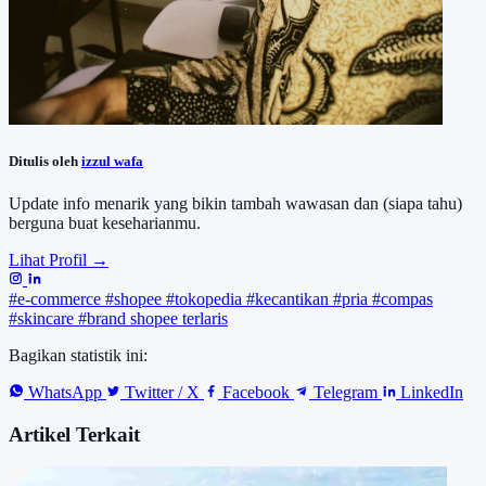
Ditulis oleh
izzul wafa
Update info menarik yang bikin tambah wawasan dan (siapa tahu)
berguna buat keseharianmu.
Lihat Profil →
#e-commerce
#shopee
#tokopedia
#kecantikan
#pria
#compas
#skincare
#brand shopee terlaris
Bagikan statistik ini:
WhatsApp
Twitter / X
Facebook
Telegram
LinkedIn
Artikel Terkait