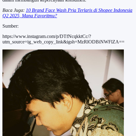
Baca Juga:
10 Brand Face Wash Pria Terlaris di Shopee Indonesia
Q2 2025, Mana Favoritmu?
Sumber:
https://www.instagram.com/p/DTfNcqkktCc/?
utm_source=ig_web_copy_link&igsh=MzRlODBiNWFlZA==