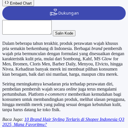
Embed Chart
Salin Kode
Dalam beberapa tahun terakhir, produk perawatan wajah khusus
pria semakin berkembang di Indonesia. Berbagai
brand
pembersih
wajah pria bermunculan dengan formulasi yang disesuaikan dengan
karakteristik kulit pria, mulai dari Sombong, Kahf, MS Glow for
Men, Bromen, Cloris Men, Barber Daily, Menyou, Elvicto, hingga
Nivea. Kehadiran banyak merek ini membuat pilihan konsumen
kian beragam, baik dari sisi manfaat, harga, maupun citra merek.
Seiring meningkatnya kesadaran pria terhadap perawatan diri,
pembelian pembersih wajah secara
online
juga terus mengalami
pertumbuhan. Platform
e-commerce
memberikan kemudahan bagi
konsumen untuk membandingkan produk, melihat ulasan pengguna,
hingga memilih merek yang paling sesuai dengan kebutuhan kulit,
tanpa harus datang ke toko fisik.
Baca Juga:
10 Brand Hair Styling Terlaris di Shopee Indonesia Q3
2025, Mana Favoritmu?