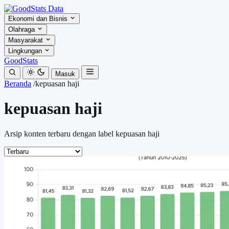
Ekonomi dan Bisnis
Olahraga
Masyarakat
Lingkungan
GoodStats
Masuk
Beranda
/
kepuasan haji
kepuasan haji
Arsip konten terbaru dengan label kepuasan haji