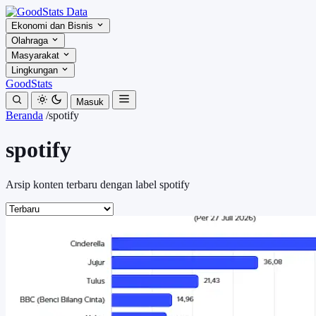
Ekonomi dan Bisnis
Olahraga
Masyarakat
Lingkungan
GoodStats
Masuk
Beranda
/
spotify
spotify
Arsip konten terbaru dengan label spotify