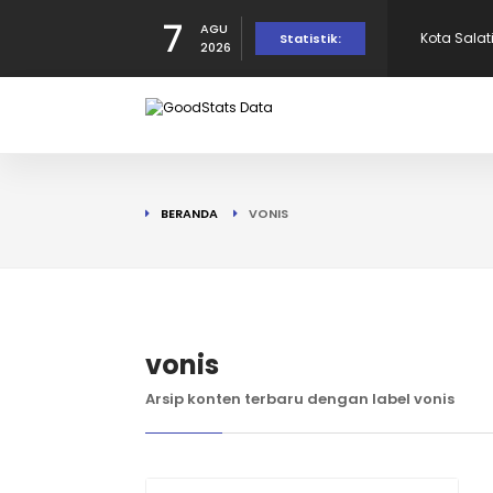
7
AGU
Kota Sala
Statistik:
2026
10 Negara
Indonesia 
10 Provins
BERANDA
VONIS
di Puncak!
10 Provins
10 Kota Te
vonis
Arsip konten terbaru dengan label vonis