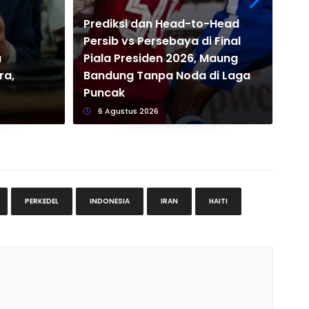
Prediksi dan Head-to-Head
Persib vs Persebaya di Final
u
Piala Presiden 2026, Maung
10 
ra,
Bandung Tanpa Noda di Laga
Pe
Puncak
Mei
6 Agustus 2026
PERKEDEL
INDONESIA
IRAN
HAITI