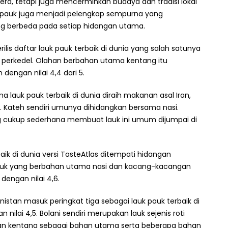
ra, tetapi juga mencerminkan budaya dan tradisi lokal
k pauk juga menjadi pelengkap sempurna yang
ng berbeda pada setiap hidangan utama.
ilis daftar lauk pauk terbaik di dunia yang salah satunya
ni perkedel. Olahan berbahan utama kentang itu
dengan nilai 4,4 dari 5.
a lauk pauk terbaik di dunia diraih makanan asal Iran,
7. Kateh sendiri umunya dihidangkan bersama nasi.
 cukup sederhana membuat lauk ini umum dijumpai di
aik di dunia versi TasteAtlas ditempati hidangan
a. Lauk yang berbahan utama nasi dan kacang-kacangan
dengan nilai 4,6.
nistan masuk peringkat tiga sebagai lauk pauk terbaik di
 nilai 4,5. Bolani sendiri merupakan lauk sejenis roti
dan kentang sebagai bahan utama serta beberapa bahan