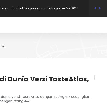
Mana di Jawa yang Paling Sering Gunakan Bahasa Daerah
gaulan?
 dengan Upah Minimum Tertinggi di Jawa Timur 2026
 RI Bernama Uzumaki, Ini 12 Nama Tokoh Anime yang
TIK
i Dukcapil
i dengan Tingkat Pengangguran Terendah per Mei 2026, Bali
di Dunia Versi TasteAtlas,
i dunia versi TasteAtlas dengan rating 4,7 sedangkan
dengan rating 4,4.