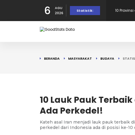
6
AGU
Provinsi 
Statistik:
2026
dalam Per
10 Daerah
190 Warga
BERANDA
MASYARAKAT
BUDAYA
STATIS
Tercatat d
10 Provins
di Puncak!
10 Lauk Pauk Terbaik 
Ada Perkedel!
Kateh asal Iran menjadi lauk pauk terbaik d
perkedel dari Indonesia ada di posisi ke-10 