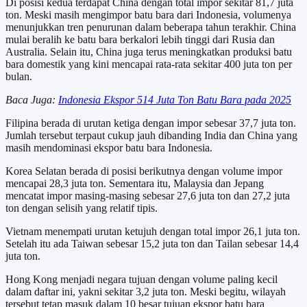
Di posisi kedua terdapat China dengan total impor sekitar 81,7 juta
ton. Meski masih mengimpor batu bara dari Indonesia, volumenya
menunjukkan tren penurunan dalam beberapa tahun terakhir. China
mulai beralih ke batu bara berkalori lebih tinggi dari Rusia dan
Australia. Selain itu, China juga terus meningkatkan produksi batu
bara domestik yang kini mencapai rata-rata sekitar 400 juta ton per
bulan.
Baca Juga:
Indonesia Ekspor 514 Juta Ton Batu Bara pada 2025
Filipina berada di urutan ketiga dengan impor sebesar 37,7 juta ton.
Jumlah tersebut terpaut cukup jauh dibanding India dan China yang
masih mendominasi ekspor batu bara Indonesia.
Korea Selatan berada di posisi berikutnya dengan volume impor
mencapai 28,3 juta ton. Sementara itu, Malaysia dan Jepang
mencatat impor masing-masing sebesar 27,6 juta ton dan 27,2 juta
ton dengan selisih yang relatif tipis.
Vietnam menempati urutan ketujuh dengan total impor 26,1 juta ton.
Setelah itu ada Taiwan sebesar 15,2 juta ton dan Tailan sebesar 14,4
juta ton.
Hong Kong menjadi negara tujuan dengan volume paling kecil
dalam daftar ini, yakni sekitar 3,2 juta ton. Meski begitu, wilayah
tersebut tetap masuk dalam 10 besar tujuan ekspor batu bara