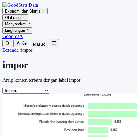
Ekonomi dan Bisnis
Olahraga
Masyarakat
Lingkungan
GoodStats
Masuk
Beranda
/
impor
impor
Arsip konten terbaru dengan label impor