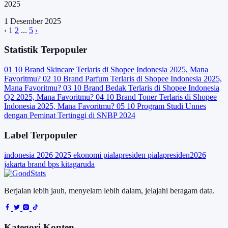
2025
1 Desember 2025
‹
1
2
...
5
›
Statistik Terpopuler
01
10 Brand Skincare Terlaris di Shopee Indonesia 2025, Mana
Favoritmu?
02
10 Brand Parfum Terlaris di Shopee Indonesia 2025,
Mana Favoritmu?
03
10 Brand Bedak Terlaris di Shopee Indonesia
Q2 2025, Mana Favoritmu?
04
10 Brand Toner Terlaris di Shopee
Indonesia 2025, Mana Favoritmu?
05
10 Program Studi Unnes
dengan Peminat Tertinggi di SNBP 2024
Label Terpopuler
indonesia
2026
2025
ekonomi
pialapresiden
pialapresiden2026
jakarta
brand
bps
kitagaruda
Berjalan lebih jauh, menyelam lebih dalam, jelajahi beragam data.
Kategori Konten