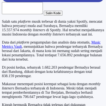
Salin Kode
Salah satu
platform
musik terbesar di dunia yakni Spotify, mencatat
bahwa penyanyi muda asal Surabaya, Bernadya memiliki
15.557.974
monthly listeners
di Spotify. Hal tersebut menjadikannya
musisi Indonesia dengan
monthly listeners
terbanyak saat ini.
Data dari
platform
pengumpulan dan analisis data otomatis,
Music
Metrics Vault
, menunjukkan bahwa pendengar terbanyak Bernadya
berasal dari Jakarta, di mana kota ini memang sudah sering menjadi
lokasi penampilannya. Total terdapat 7.656.892 pendengar bulanan
dari kota tersebut.
Di posisi kedua, sebanyak 1.682.203 pendengar Bernadya berasal
dari Bandung, diikuti dengan kota kelahirannya dengan total
838.159 pendengar.
Makassar menempati posisi keempat sebagai kota dengan
monthly
listeners
Bernadya terbanyak di Indonesia. Meski tidak menjadi
tempat pemberhentiannya di Tur Berjalan, Bernadya berhasil
menghipnotis 706.647 pendengar lewat lagu-lagu syahdunya.
Kiprah bermusik Bernadya tidak terlepas dari dukungan