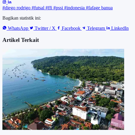
#diego rodrigo
#futsal
#ffi
#pssi
#indonesia
#fafage banua
Bagikan statistik ini:
WhatsApp
Twitter / X
Facebook
Telegram
LinkedIn
Artikel Terkait