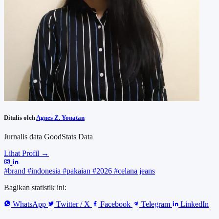
Ditulis oleh
Agnes Z. Yonatan
Jurnalis data GoodStats Data
Lihat Profil →
#brand
#indonesia
#pakaian
#2026
#celana jeans
Bagikan statistik ini:
WhatsApp
Twitter / X
Facebook
Telegram
LinkedIn