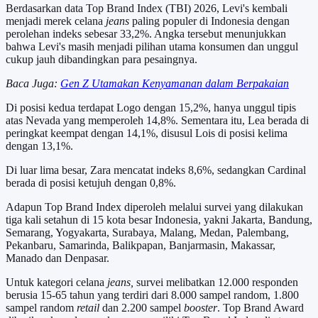
Berdasarkan data Top Brand Index (TBI) 2026, Levi's kembali
menjadi merek celana
jeans
paling populer di Indonesia dengan
perolehan indeks sebesar 33,2%. Angka tersebut menunjukkan
bahwa Levi's masih menjadi pilihan utama konsumen dan unggul
cukup jauh dibandingkan para pesaingnya.
Baca Juga:
Gen Z Utamakan Kenyamanan dalam Berpakaian
Di posisi kedua terdapat Logo dengan 15,2%, hanya unggul tipis
atas Nevada yang memperoleh 14,8%. Sementara itu, Lea berada di
peringkat keempat dengan 14,1%, disusul Lois di posisi kelima
dengan 13,1%.
Di luar lima besar, Zara mencatat indeks 8,6%, sedangkan Cardinal
berada di posisi ketujuh dengan 0,8%.
Adapun Top Brand Index diperoleh melalui survei yang dilakukan
tiga kali setahun di 15 kota besar Indonesia, yakni Jakarta, Bandung,
Semarang, Yogyakarta, Surabaya, Malang, Medan, Palembang,
Pekanbaru, Samarinda, Balikpapan, Banjarmasin, Makassar,
Manado dan Denpasar.
Untuk kategori celana
jeans
,
survei melibatkan 12.000 responden
berusia 15-65 tahun yang terdiri dari 8.000 sampel random, 1.800
sampel random
retail
dan 2.200 sampel
booster
. Top Brand Award