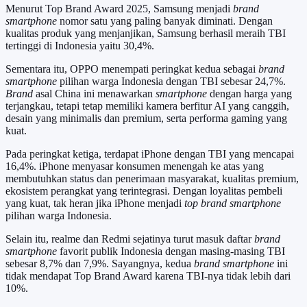
Menurut Top Brand Award 2025, Samsung menjadi
brand
smartphone
nomor satu yang paling banyak diminati. Dengan
kualitas produk yang menjanjikan, Samsung berhasil meraih TBI
tertinggi di Indonesia yaitu 30,4%.
Sementara itu, OPPO menempati peringkat kedua sebagai
brand
smartphone
pilihan warga Indonesia dengan TBI sebesar 24,7%.
Brand
asal China ini menawarkan
smartphone
dengan harga yang
terjangkau, tetapi tetap memiliki kamera berfitur AI yang canggih,
desain yang minimalis dan premium, serta performa gaming yang
kuat.
Pada peringkat ketiga, terdapat iPhone dengan TBI yang mencapai
16,4%. iPhone menyasar konsumen menengah ke atas yang
membutuhkan status dan penerimaan masyarakat, kualitas premium,
ekosistem perangkat yang terintegrasi. Dengan loyalitas pembeli
yang kuat, tak heran jika iPhone menjadi
top brand
smartphone
pilihan warga Indonesia.
Selain itu, realme dan Redmi sejatinya turut masuk daftar
brand
smartphone
favorit publik Indonesia dengan masing-masing TBI
sebesar 8,7% dan 7,9%. Sayangnya, kedua
brand smartphone
ini
tidak mendapat Top Brand Award karena TBI-nya tidak lebih dari
10%.