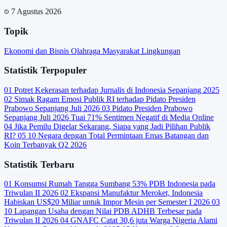
7 Agustus 2026
Topik
Ekonomi dan Bisnis
Olahraga
Masyarakat
Lingkungan
Statistik Terpopuler
01
Potret Kekerasan terhadap Jurnalis di Indonesia Sepanjang 2025
02
Simak Ragam Emosi Publik RI terhadap Pidato Presiden
Prabowo Sepanjang Juli 2026
03
Pidato Presiden Prabowo
Sepanjang Juli 2026 Tuai 71% Sentimen Negatif di Media Online
04
Jika Pemilu Digelar Sekarang, Siapa yang Jadi Pilihan Publik
RI?
05
10 Negara dengan Total Permintaan Emas Batangan dan
Koin Terbanyak Q2 2026
Statistik Terbaru
01
Konsumsi Rumah Tangga Sumbang 53% PDB Indonesia pada
Triwulan II 2026
02
Ekspansi Manufaktur Meroket, Indonesia
Habiskan US$20 Miliar untuk Impor Mesin per Semester I 2026
03
10 Lapangan Usaha dengan Nilai PDB ADHB Terbesar pada
Triwulan II 2026
04
GNAFC Catat 30,6 juta Warga Nigeria Alami