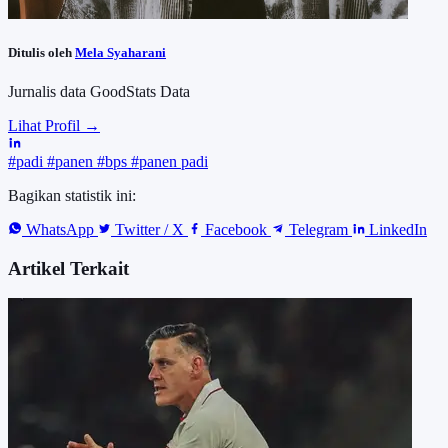
Ditulis oleh
Mela Syaharani
Jurnalis data GoodStats Data
Lihat Profil →
#padi
#panen
#bps
#panen padi
Bagikan statistik ini:
WhatsApp
Twitter / X
Facebook
Telegram
LinkedIn
Artikel Terkait