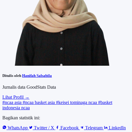
Ditulis oleh
Hanifah Salsabila
Jurnalis data GoodStats Data
Lihat Profil →
#ncaa asia
#ncaa basket asia
#keisei tominaga ncaa
#basket
indonesia ncaa
Bagikan statistik ini:
WhatsApp
Twitter / X
Facebook
Telegram
LinkedIn