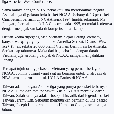
liga America West Conference.
Sama halnya dengan NBA, pebasket Cina mendominasi negara
Asia lainnya di gelaran bola basket NCAA. Sebanyak 13 pebasket
Cina pernah bermain di NCAA sejak 1994 hingga sekarang. Ma
Jian yang bermain untuk LA Clippers pada 1995, memulai kariernya
dengan menjejakkan kaki di kompetisi antar-kampus ini.
Urutan kedua dipegang oleh Vietnam. Sejak Perang Vietnam,
banyak warganya yang pindah ke Amerika Serikat. Dilansir
New
York Times,
sekitar 26.000 orang Vietnam bermigrasi ke Amerika
Serikat tiap tahunnya. Maka dari itu, pebasket dengan darah
Vietnam juga terbilang banyak di NCAA, sampai mengalahkan
Jepang.
Terdapat tujuh orang pebasket Vietnam yang pernah berlaga di
NCAA. Johnny Juzang yang saat ini bermain untuk Utah Jazz di
NBA pernah bermain untuk UCLA Bruins di NCAA.
Taiwan adalah negara Asia ketiga yang punya pebasket terbanyak di
NCAA. Lima dari total pebasket Asia di NCAA memiliki darah
Taiwan. Salah satunya adalah Joseph Lin, adik dari legenda basket
Taiwan Jeremy Lin. Sebelum memutuskan bermain di liga basket
Taiwan, Joseph Lin bermain untuk Hamilton College selama tiga
tahun.