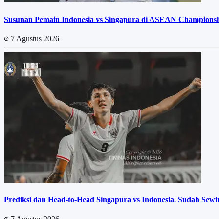
Susunan Pemain Indonesia vs Singapura di ASEAN Championsh
7 Agustus 2026
Prediksi dan Head-to-Head Singapura vs Indonesia, Sudah Sew
7 Agustus 2026