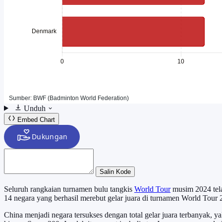
Unduh
Embed Chart
Salin Kode
Seluruh rangkaian turnamen bulu tangkis
World Tour
musim 2024 telah
14 negara yang berhasil merebut gelar juara di turnamen World Tour 
China menjadi negara tersukses dengan total gelar juara terbanyak, ya