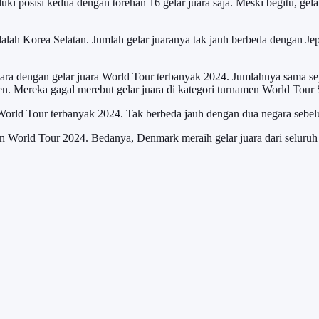
i posisi kedua dengan torehan 16 gelar juara saja. Meski begitu, gelar
lah Korea Selatan. Jumlah gelar juaranya tak jauh berbeda dengan Jepa
ara dengan gelar juara World Tour terbanyak 2024. Jumlahnya sama sep
men. Mereka gagal merebut gelar juara di kategori turnamen World Tour
 World Tour terbanyak 2024. Tak berbeda jauh dengan dua negara sebel
n World Tour 2024. Bedanya, Denmark meraih gelar juara dari seluruh 