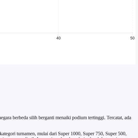
gara berbeda silih berganti menaiki podium tertinggi. Tercatat, ada
i kategori turnamen, mulai dari Super 1000, Super 750, Super 500,