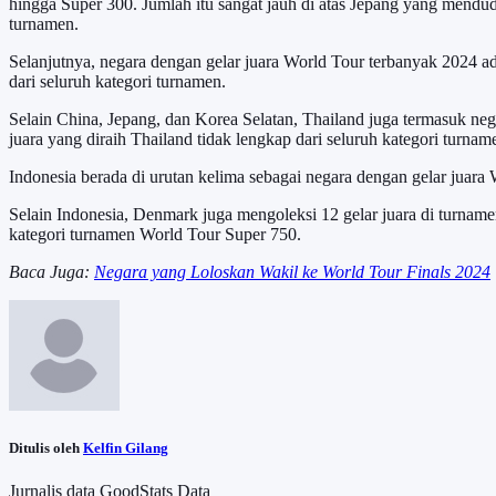
hingga Super 300. Jumlah itu sangat jauh di atas Jepang yang menduduk
turnamen.
Selanjutnya, negara dengan gelar juara World Tour terbanyak 2024 ada
dari seluruh kategori turnamen.
Selain China, Jepang, dan Korea Selatan, Thailand juga termasuk neg
juara yang diraih Thailand tidak lengkap dari seluruh kategori turna
Indonesia berada di urutan kelima sebagai negara dengan gelar juara
Selain Indonesia, Denmark juga mengoleksi 12 gelar juara di turname
kategori turnamen World Tour Super 750.
Baca Juga:
Negara yang Loloskan Wakil ke World Tour Finals 2024
Ditulis oleh
Kelfin Gilang
Jurnalis data GoodStats Data