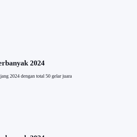
erbanyak 2024
ang 2024 dengan total 50 gelar juara