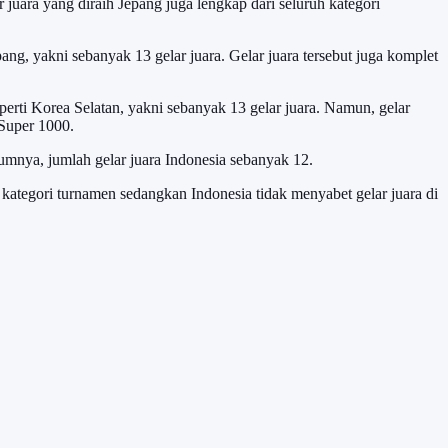
 juara yang diraih Jepang juga lengkap dari seluruh kategori
ng, yakni sebanyak 13 gelar juara. Gelar juara tersebut juga komplet
erti Korea Selatan, yakni sebanyak 13 gelar juara. Namun, gelar
 Super 1000.
umnya, jumlah gelar juara Indonesia sebanyak 12.
kategori turnamen sedangkan Indonesia tidak menyabet gelar juara di