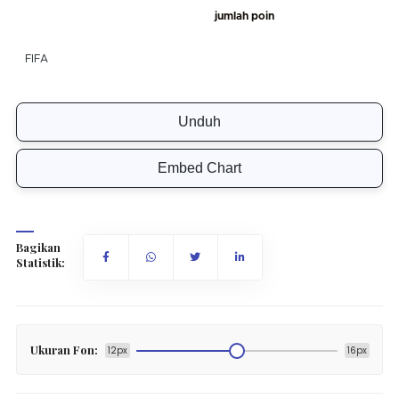
Unduh
Embed Chart
Bagikan
Statistik:
Ukuran Fon:
12px
16px