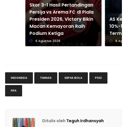
Skor 3-1 Hasil Pertandingan
Persija vs Arema FC di Piala
Presiden 2026, Victory Bikin
AS Kena
Macan Kemayoran Raih
10%-12,
Podium Ketiga
Termas
6 Agustus 2026
6 Agus
INDONESIA
TIMNAS
SEPAK BOLA
PSSI
FIFA
Ditulis oleh
Teguh Irdhansyah