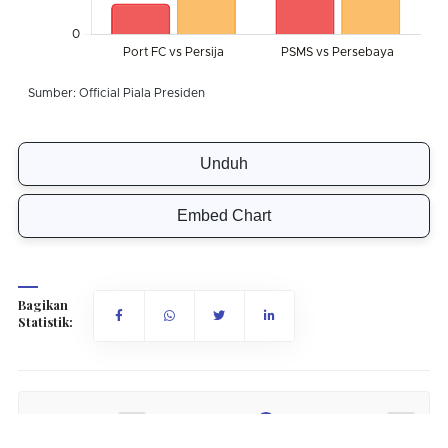
Unduh
Embed Chart
Bagikan
Statistik:
Ukuran Fon:
12px
16px