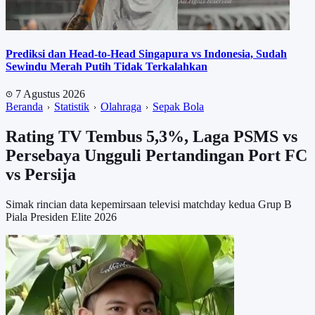
Prediksi dan Head-to-Head Singapura vs Indonesia, Sudah
Sewindu Merah Putih Tidak Terkalahkan
7 Agustus 2026
Beranda
Statistik
Olahraga
Sepak Bola
Rating TV Tembus 5,3%, Laga PSMS vs
Persebaya Ungguli Pertandingan Port FC
vs Persija
Simak rincian data kepemirsaan televisi matchday kedua Grup B
Piala Presiden Elite 2026