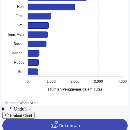
Unduh
Embed Chart