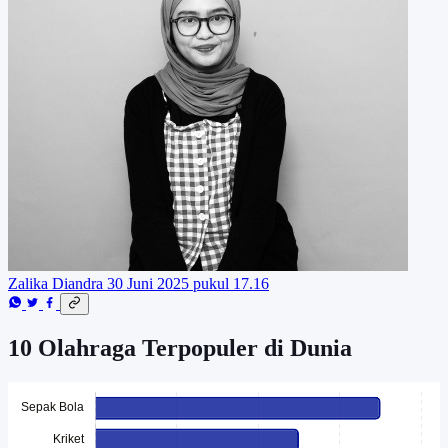
Zalika Diandra
30 Juni 2025 pukul 17.16
10 Olahraga Terpopuler di Dunia