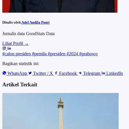
Ditulis oleh
Adel Andila Putri
Jurnalis data GoodStats Data
Lihat Profil →
#calon presiden
#pemilu
#presiden
#2024
#prabowo
Bagikan statistik ini:
WhatsApp
Twitter / X
Facebook
Telegram
LinkedIn
Artikel Terkait