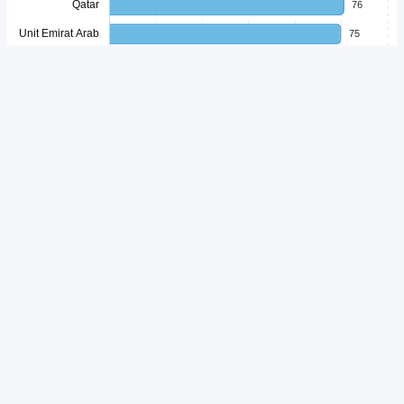
Unduh
Embed Chart
Salin Kode
Indonesia kembali menorehkan prestasi di sektor pariwisata
internasional.
Global Muslim Travel Index
(GMTI) 2026
menempatkan Indonesia di peringkat kedua sebagai destinasi wisata