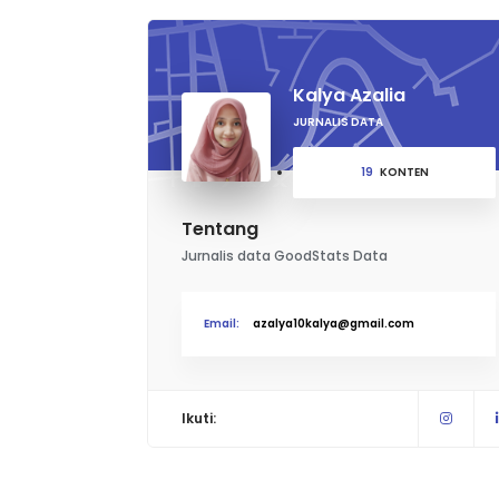
Kalya Azalia
JURNALIS DATA
19
KONTEN
Tentang
Jurnalis data GoodStats Data
Email:
azalya10kalya@gmail.com
Ikuti: