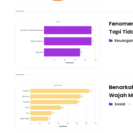
Fenomen
Tapi Tid
Keuanga
Benarkah
Wajah M
Sosial
•