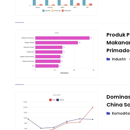
Produk P
Makanan
Primad
Industri
Dominasi
China S
Komodita