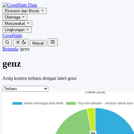
Ekonomi dan Bisnis
Olahraga
Masyarakat
Lingkungan
GoodStats
Masuk
Beranda
/
genz
genz
Arsip konten terbaru dengan label genz