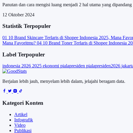
Panutan dan cara mengisi luang menjadi 2 hal utama yang dipandang
12 Oktober 2024
Statistik Terpopuler
01
10 Brand Skincare Terlaris di Shopee Indonesia 2025, Mana Favo
Mana Favoritmu?
04
10 Brand Toner Terlaris di Shopee Indonesia 2
Label Terpopuler
indonesia
2026
2025
ekonomi
pialapresiden
pialapresiden2026
jakar
Berjalan lebih jauh, menyelam lebih dalam, jelajahi beragam data.
Kategori Konten
Artikel
Infografik
Video
Publikasi