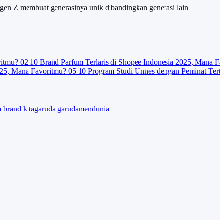
 gen Z membuat generasinya unik dibandingkan generasi lain
ritmu?
02
10 Brand Parfum Terlaris di Shopee Indonesia 2025, Mana F
025, Mana Favoritmu?
05
10 Program Studi Unnes dengan Peminat Ter
ta
brand
kitagaruda
garudamendunia