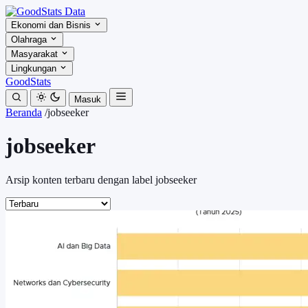
Ekonomi dan Bisnis
Olahraga
Masyarakat
Lingkungan
GoodStats
Masuk
Beranda
/
jobseeker
jobseeker
Arsip konten terbaru dengan label jobseeker