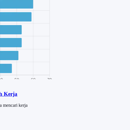
h Kerja
a mencari kerja