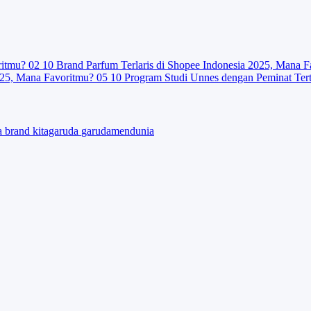
ritmu?
02
10 Brand Parfum Terlaris di Shopee Indonesia 2025, Mana F
025, Mana Favoritmu?
05
10 Program Studi Unnes dengan Peminat Ter
ta
brand
kitagaruda
garudamendunia