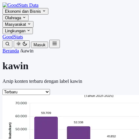
Ekonomi dan Bisnis
Olahraga
Masyarakat
Lingkungan
GoodStats
Masuk
Beranda
/
kawin
kawin
Arsip konten terbaru dengan label kawin