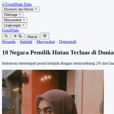
Ekonomi dan Bisnis
Olahraga
Masyarakat
Lingkungan
GoodStats
Masuk
Beranda
Statistik
Masyarakat
Demografi
10 Negara Pemilik Hutan Terluas di Dunia
Indonesia menempati posisi ketujuh dengan menyumbang 2% dari luas