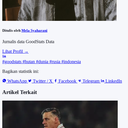
Ditulis oleh
Mela Syaharani
Jurnalis data GoodStats Data
Lihat Profil →
#goodstats
#hutan
#dunia
#rusia
#indonesia
Bagikan statistik ini:
WhatsApp
Twitter / X
Facebook
Telegram
LinkedIn
Artikel Terkait