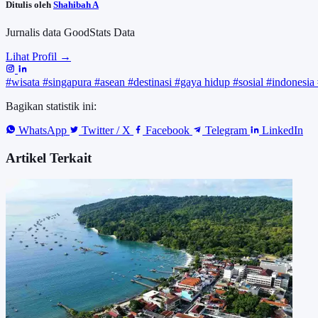
Ditulis oleh
Shahibah A
Jurnalis data GoodStats Data
Lihat Profil →
#wisata
#singapura
#asean
#destinasi
#gaya hidup
#sosial
#indonesia
Bagikan statistik ini:
WhatsApp
Twitter / X
Facebook
Telegram
LinkedIn
Artikel Terkait