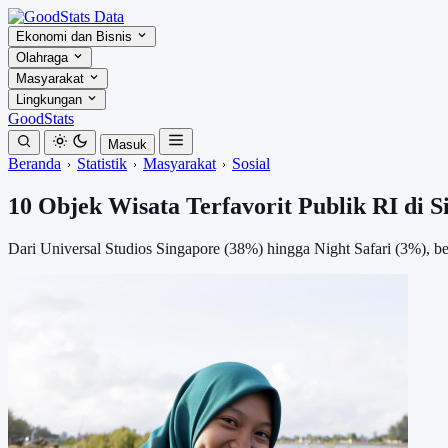
Ekonomi dan Bisnis
Olahraga
Masyarakat
Lingkungan
GoodStats
Masuk
Beranda
Statistik
Masyarakat
Sosial
10 Objek Wisata Terfavorit Publik RI di 
Dari Universal Studios Singapore (38%) hingga Night Safari (3%), beri