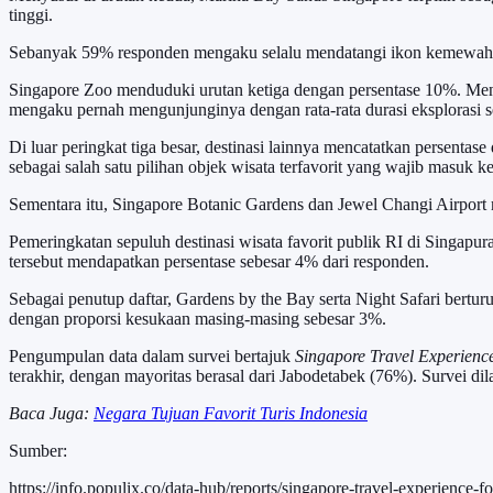
tinggi.
Sebanyak 59% responden mengaku selalu mendatangi ikon kemewahan i
Singapore Zoo menduduki urutan ketiga dengan persentase 10%. Mena
mengaku pernah mengunjunginya dengan rata-rata durasi eksplorasi s
Di luar peringkat tiga besar, destinasi lainnya mencatatkan persen
sebagai salah satu pilihan objek wisata terfavorit yang wajib masuk 
Sementara itu, Singapore Botanic Gardens dan Jewel Changi Airport
Pemeringkatan sepuluh destinasi wisata favorit publik RI di Singapu
tersebut mendapatkan persentase sebesar 4% dari responden.
Sebagai penutup daftar, Gardens by the Bay serta Night Safari bertu
dengan proporsi kesukaan masing-masing sebesar 3%.
Pengumpulan data dalam survei bertajuk
Singapore Travel Experience
terakhir, dengan mayoritas berasal dari Jabodetabek (76%). Survei d
Baca Juga:
Negara Tujuan Favorit Turis Indonesia
Sumber:
https://info.populix.co/data-hub/reports/singapore-travel-experience-f