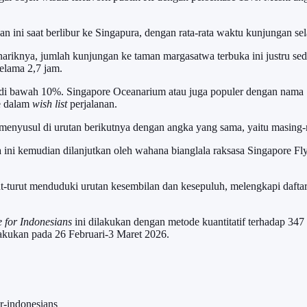
ni saat berlibur ke Singapura, dengan rata-rata waktu kunjungan sel
riknya, jumlah kunjungan ke taman margasatwa terbuka ini justru sed
elama 2,7 jam.
tase di bawah 10%. Singapore Oceanarium atau juga populer dengan na
ke dalam
wish list
perjalanan.
 menyusul di urutan berikutnya dengan angka yang sama, yaitu masing
ra ini kemudian dilanjutkan oleh wahana bianglala raksasa Singapore F
rut-turut menduduki urutan kesembilan dan kesepuluh, melengkapi dafta
 for Indonesians
ini dilakukan dengan metode kuantitatif terhadap 34
ilakukan pada 26 Februari-3 Maret 2026.
or-indonesians