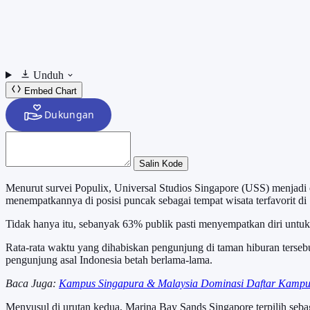
Unduh
Embed Chart
Salin Kode
Menurut survei Populix, Universal Studios Singapore (USS) menjadi o
menempatkannya di posisi puncak sebagai tempat wisata terfavorit d
Tidak hanya itu, sebanyak 63% publik pasti menyempatkan diri untu
Rata-rata waktu yang dihabiskan pengunjung di taman hiburan terse
pengunjung asal Indonesia betah berlama-lama.
Baca Juga:
Kampus Singapura & Malaysia Dominasi Daftar Kampu
Menyusul di urutan kedua, Marina Bay Sands Singapore terpilih seba