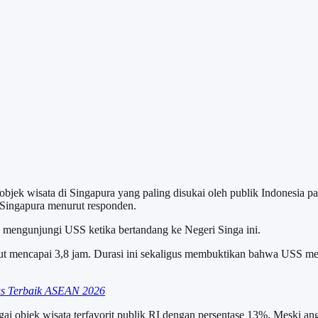
bjek wisata di Singapura yang paling disukai oleh publik Indonesia p
i Singapura menurut responden.
k mengunjungi USS ketika bertandang ke Negeri Singa ini.
but mencapai 3,8 jam. Durasi ini sekaligus membuktikan bahwa USS me
s Terbaik ASEAN 2026
gai objek wisata terfavorit publik RI dengan persentase 13%. Meski a