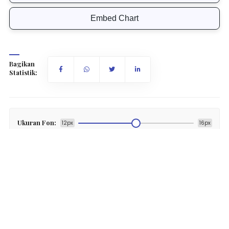
Embed Chart
Bagikan
Statistik:
Ukuran Fon:
12px
16px
Bambu merupakan salah satu hasil hutan bukan kayu
yang memiliki waktu tumbuh relatif cepat dengan
beragam nilai ekonomi, seperti untuk bahan bangunan,
furnitur, hingga kerajinan. Komoditas ini juga menjadi
alternatif pemanfaatan sumber daya hutan tanpa
bergantung pada hasil kayu.