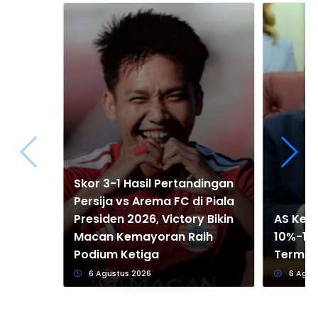
Skor 3-1 Hasil Pertandingan
Persija vs Arema FC di Piala
Presiden 2026, Victory Bikin
AS Kena
Macan Kemayoran Raih
10%-12,
Podium Ketiga
Termas
6 Agustus 2026
6 Agus