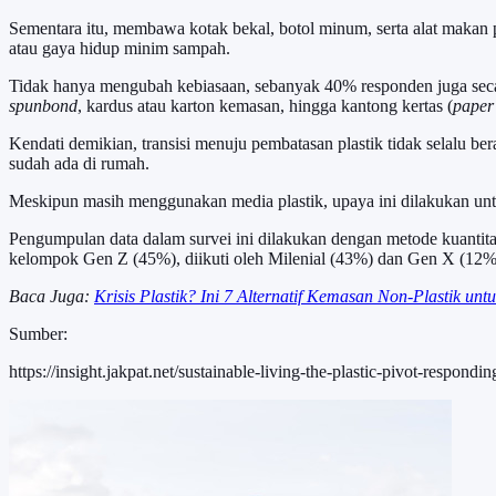
Sementara itu, membawa kotak bekal, botol minum, serta alat makan p
atau gaya hidup minim sampah.
Tidak hanya mengubah kebiasaan, sebanyak 40% responden juga secara s
spunbond
, kardus atau karton kemasan, hingga kantong kertas (
paper
Kendati demikian, transisi menuju pembatasan plastik tidak selalu 
sudah ada di rumah.
Meskipun masih menggunakan media plastik, upaya ini dilakukan unt
Pengumpulan data dalam survei ini dilakukan dengan metode kuantita
kelompok Gen Z (45%), diikuti oleh Milenial (43%) dan Gen X (12%).
Baca Juga:
Krisis Plastik? Ini 7 Alternatif Kemasan Non-Plastik u
Sumber:
https://insight.jakpat.net/sustainable-living-the-plastic-pivot-respond