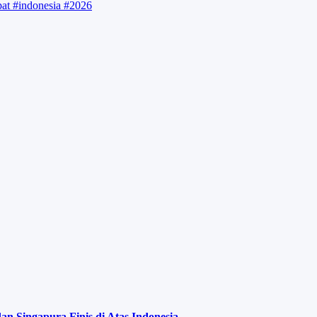
pat
#indonesia
#2026
 Singapura Finis di Atas Indonesia