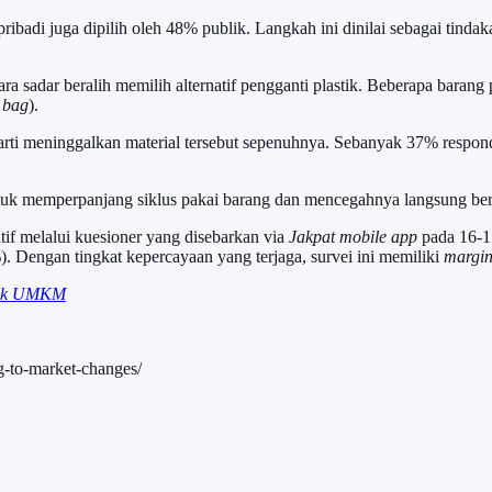
ribadi juga dipilih oleh 48% publik. Langkah ini dinilai sebagai tind
adar beralih memilih alternatif pengganti plastik. Beberapa barang pe
 bag
).
berarti meninggalkan material tersebut sepenuhnya. Sebanyak 37% res
uk memperpanjang siklus pakai barang dan mencegahnya langsung bera
tif melalui kuesioner yang disebarkan via
Jakpat mobile app
pada 16-17
 Dengan tingkat kepercayaan yang terjaga, survei ini memiliki
margin
ntuk UMKM
ing-to-market-changes/