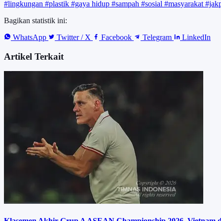
#lingkungan
#plastik
#gaya hidup
#sampah
#sosial
#masyarakat
#jak
Bagikan statistik ini:
WhatsApp
Twitter / X
Facebook
Telegram
LinkedIn
Artikel Terkait
Klasemen Akhir Grup A ASEAN Championship 2026, Vietnam dan